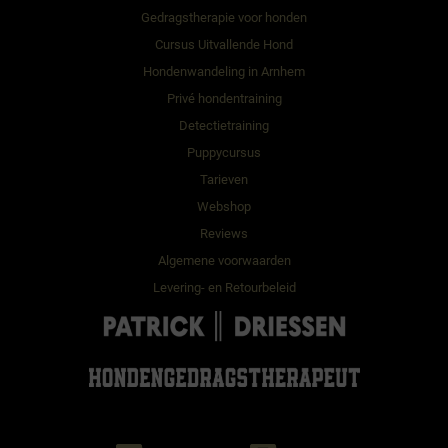
t
d
n
c
Gedragstherapie voor honden
e
u
t
Cursus Uitvallende Hond
n
c
e
t
Hondenwandeling in Arnhem
n
e
Privé hondentraining
n
Detectietraining
Puppycursus
Tarieven
Webshop
Reviews
Algemene voorwaarden
Levering- en Retourbeleid