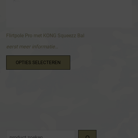
Flirtpole Pro met KONG Squeezz Bal
eerst meer informatie…
Dit
OPTIES SELECTEREN
product
heeft
meerdere
variaties.
Deze
optie
kan
gekozen
worden
Z