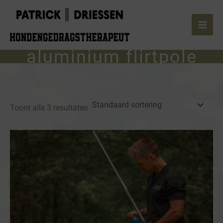
Ga
naar
de
inhoud
aluminium flirtpole
Toont alle 3 resultaten