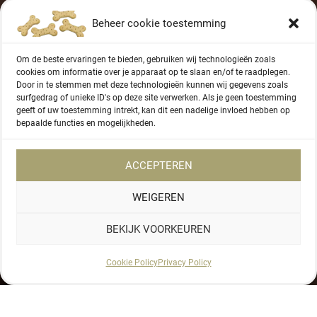
Beheer cookie toestemming
Om de beste ervaringen te bieden, gebruiken wij technologieën zoals
cookies om informatie over je apparaat op te slaan en/of te raadplegen.
Door in te stemmen met deze technologieën kunnen wij gegevens zoals
surfgedrag of unieke ID's op deze site verwerken. Als je geen toestemming
geeft of uw toestemming intrekt, kan dit een nadelige invloed hebben op
bepaalde functies en mogelijkheden.
Certified and accredited
ACCEPTEREN
WEIGEREN
(reimbursed by various animal insurers)
BEKIJK VOORKEUREN
CONTACT FORM
Cookie Policy
Privacy Policy