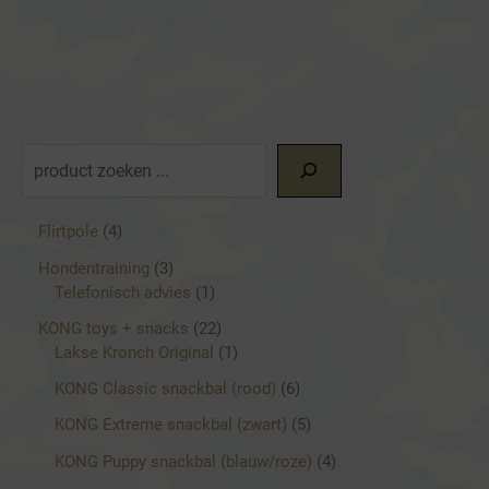
Z
o
e
4
Flirtpole
4
p
k
3
Hondentraining
3
r
p
1
Telefonisch advies
1
e
o
r
p
d
2
KONG toys + snacks
22
n
o
r
u
2
1
Lakse Kronch Original
1
d
o
c
p
p
u
d
6
KONG Classic snackbal (rood)
6
t
r
r
c
u
p
e
o
o
5
KONG Extreme snackbal (zwart)
5
t
c
r
n
d
d
p
e
t
o
4
KONG Puppy snackbal (blauw/roze)
4
u
u
r
n
d
p