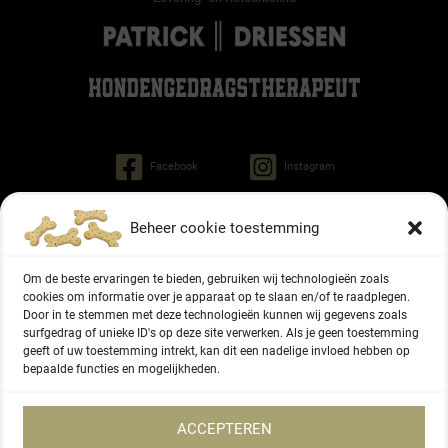
Facebook
Instagram
Beheer cookie toestemming
Patrick Driessen
Tinley gedragstherapeut voor honden
Om de beste ervaringen te bieden, gebruiken wij technologieën zoals
Regiment Pontonniers 47
cookies om informatie over je apparaat op te slaan en/of te raadplegen.
6822 NG Arnhem
Door in te stemmen met deze technologieën kunnen wij gegevens zoals
surfgedrag of unieke ID's op deze site verwerken. Als je geen toestemming
geeft of uw toestemming intrekt, kan dit een nadelige invloed hebben op
06 - 27336416
bepaalde functies en mogelijkheden.
KVK-nummer 87166577
ACCEPTEREN