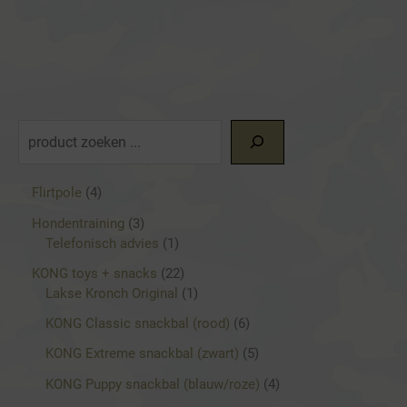
Z
o
e
4
Flirtpole
4
p
k
3
Hondentraining
3
r
p
1
Telefonisch advies
1
e
o
r
p
d
2
KONG toys + snacks
22
n
o
r
u
2
1
Lakse Kronch Original
1
d
o
c
p
p
u
d
6
KONG Classic snackbal (rood)
6
t
r
r
c
u
p
e
o
o
5
KONG Extreme snackbal (zwart)
5
t
c
r
n
d
d
p
e
t
o
4
KONG Puppy snackbal (blauw/roze)
4
u
u
r
n
d
p