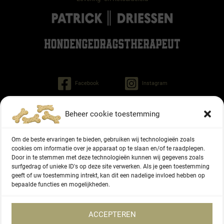
Facebook
Instagram
Beheer cookie toestemming
Patrick Driessen
Tinley gedragstherapeut voor honden
Om de beste ervaringen te bieden, gebruiken wij technologieën zoals
Regiment Pontonniers 47
cookies om informatie over je apparaat op te slaan en/of te raadplegen.
6822 NG Arnhem
Door in te stemmen met deze technologieën kunnen wij gegevens zoals
surfgedrag of unieke ID's op deze site verwerken. Als je geen toestemming
geeft of uw toestemming intrekt, kan dit een nadelige invloed hebben op
06 - 27336416
bepaalde functies en mogelijkheden.
KVK-nummer 87166577
ACCEPTEREN