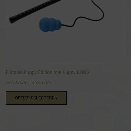
Flirtpole Puppy Edition met Puppy KONG
eerst meer informatie…
Dit
OPTIES SELECTEREN
product
heeft
meerdere
variaties.