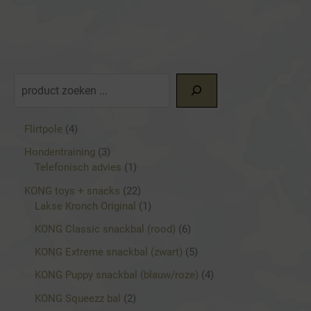
Deze
optie
kan
gekozen
worden
Z
op
o
de
e
4
Flirtpole
4
productpagina
p
k
3
Hondentraining
3
r
p
1
Telefonisch advies
1
e
o
r
p
d
2
KONG toys + snacks
22
n
o
r
u
2
1
Lakse Kronch Original
1
d
o
c
p
p
u
d
6
KONG Classic snackbal (rood)
6
t
r
r
c
u
p
e
o
o
5
KONG Extreme snackbal (zwart)
5
t
c
r
n
d
d
p
e
t
o
4
KONG Puppy snackbal (blauw/roze)
4
u
u
r
n
d
p
c
c
o
2
KONG Squeezz bal
2
u
r