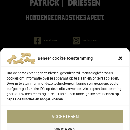
Facebook
Instagram
Beheer cookie toestemming
Patrick Driessen
Tinley gedragstherapeut voor honden
Om de beste ervaringen te bieden, gebruiken wij technologieën zoals
Regiment Pontonniers 47
cookies om informatie over je apparaat op te slaan en/of te raadplegen.
Door in te stemmen met deze technologieën kunnen wij gegevens zoals
6822 NG Arnhem
surfgedrag of unieke ID's op deze site verwerken. Als je geen toestemming
geeft of uw toestemming intrekt, kan dit een nadelige invloed hebben op
06 - 27336416
bepaalde functies en mogelijkheden.
KVK-nummer 87166577
ACCEPTEREN
WEIGEREN