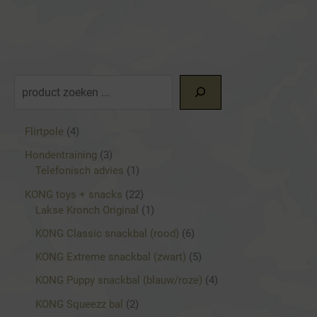
Deze
optie
kan
gekozen
worden
Z
op
o
de
e
4
Flirtpole
4
productpagina
p
k
3
Hondentraining
3
r
p
1
Telefonisch advies
1
e
o
r
p
d
2
KONG toys + snacks
22
n
o
r
u
2
1
Lakse Kronch Original
1
d
o
c
p
p
u
d
6
KONG Classic snackbal (rood)
6
t
r
r
c
u
p
e
o
o
5
KONG Extreme snackbal (zwart)
5
t
c
r
n
d
d
p
e
t
o
4
KONG Puppy snackbal (blauw/roze)
4
u
u
r
n
d
p
c
c
o
2
KONG Squeezz bal
2
u
r