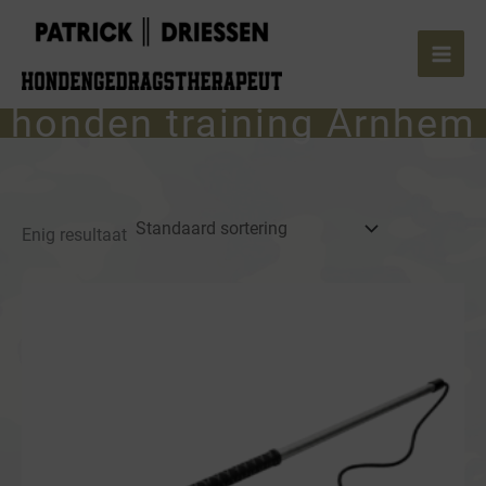
Ga
naar
de
inhoud
honden training Arnhem
Enig resultaat