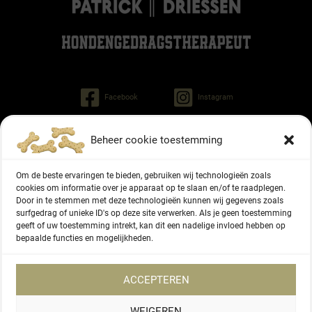
Facebook
Instagram
Beheer cookie toestemming
Patrick Driessen
Tinley gedragstherapeut voor honden
Om de beste ervaringen te bieden, gebruiken wij technologieën zoals
Regiment Pontonniers 47
cookies om informatie over je apparaat op te slaan en/of te raadplegen.
Door in te stemmen met deze technologieën kunnen wij gegevens zoals
6822 NG Arnhem
surfgedrag of unieke ID's op deze site verwerken. Als je geen toestemming
geeft of uw toestemming intrekt, kan dit een nadelige invloed hebben op
06 - 27336416
bepaalde functies en mogelijkheden.
KVK-nummer 87166577
ACCEPTEREN
WEIGEREN