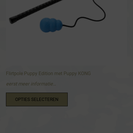
Flirtpole Puppy Edition met Puppy KONG
eerst meer informatie…
Dit
OPTIES SELECTEREN
product
heeft
meerdere
variaties.