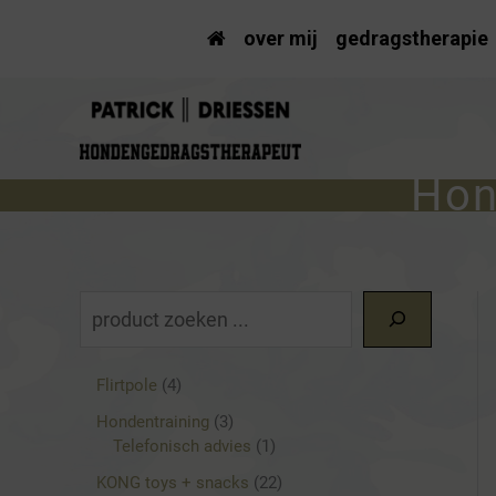
Ga
over mij
gedragstherapie
naar
de
inhoud
Hon
Z
o
4
Flirtpole
4
e
p
3
Hondentraining
3
k
r
p
1
Telefonisch advies
1
o
e
r
p
d
2
KONG toys + snacks
22
o
r