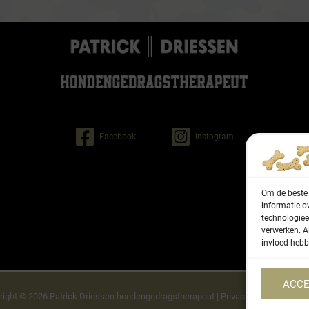
Facebook
Instagram
Om de beste 
informatie o
technologieë
verwerken. A
invloed hebb
ACCE
right © 2026 Patrick Driessen honden­gedragstherapeut |
Privacybeleid
|
Cookieb