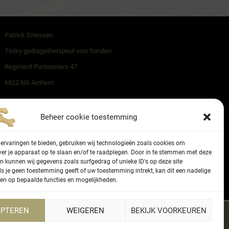
Patrick Driessen
Tinley gedragstherapeut voor honden
Regiment Pontonniers 47
6822 NG Arnhem
06 - 27336416
Beheer cookie toestemming
KVK-nummer 87166577
ervaringen te bieden, gebruiken wij technologieën zoals cookies om
ver je apparaat op te slaan en/of te raadplegen. Door in te stemmen met deze
n kunnen wij gegevens zoals surfgedrag of unieke ID's op deze site
ls je geen toestemming geeft of uw toestemming intrekt, kan dit een nadelige
en op bepaalde functies en mogelijkheden.
PTEREN
WEIGEREN
BEKIJK VOORKEUREN
eleid