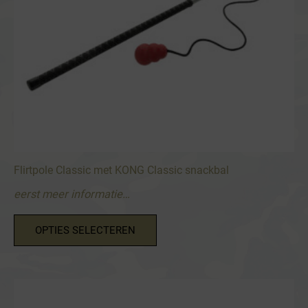
Flirtpole Classic met KONG Classic snackbal
eerst meer informatie…
Dit
OPTIES SELECTEREN
product
heeft
meerdere
variaties.