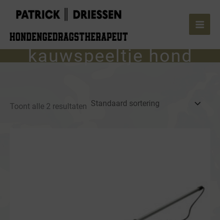
Ga
naar
de
inhoud
kauwspeeltje hond
Toont alle 2 resultaten