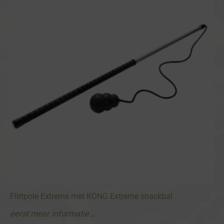
Deze
optie
kan
gekozen
worden
op
de
productpagina
Flirtpole Extreme met KONG Extreme snackbal
eerst meer informatie…