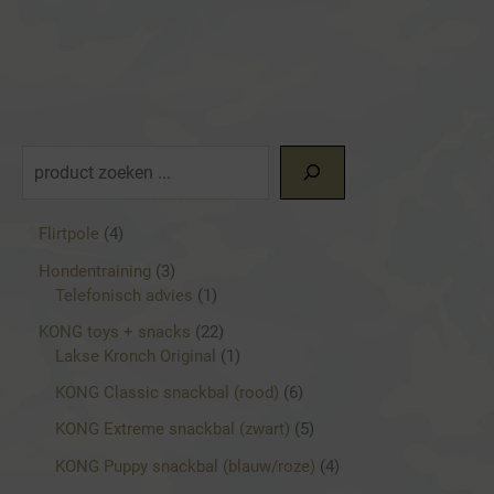
Z
o
e
4
Flirtpole
4
p
k
3
Hondentraining
3
r
p
1
Telefonisch advies
1
e
o
r
p
d
2
KONG toys + snacks
22
n
o
r
u
2
1
Lakse Kronch Original
1
d
o
c
p
p
u
d
6
KONG Classic snackbal (rood)
6
t
r
r
c
u
p
e
o
o
5
KONG Extreme snackbal (zwart)
5
t
c
r
n
d
d
p
e
t
o
4
KONG Puppy snackbal (blauw/roze)
4
u
u
r
n
d
p