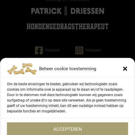
Facebook
Instagram
Beheer cookie toestemming
Patrick Driessen
Tinley gedragstherapeut voor honden
Om de beste ervaringen te bieden, gebruiken wij technologieën zoals
Regiment Pontonniers 47
cookies om informatie over je apparaat op te slaan en/of te raadplegen.
6822 NG Arnhem
Door in te stemmen met deze technologieën kunnen wij gegevens zoals
surfgedrag of unieke ID's op deze site verwerken. Als je geen toestemming
geeft of uw toestemming intrekt, kan dit een nadelige invloed hebben op
06 - 27336416
bepaalde functies en mogelijkheden.
KVK-nummer 87166577
ACCEPTEREN