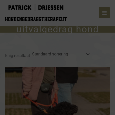
Ga
naar
de
inhoud
uitvalgedrag hond
Enig resultaat