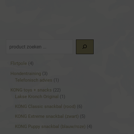
Z
o
e
4
Flirtpole
4
p
k
3
Hondentraining
3
r
p
1
Telefonisch advies
1
e
o
r
p
d
2
KONG toys + snacks
22
n
o
r
u
2
1
Lakse Kronch Original
1
d
o
c
p
p
u
d
6
KONG Classic snackbal (rood)
6
t
r
r
c
u
p
e
o
o
5
KONG Extreme snackbal (zwart)
5
t
c
r
n
d
d
p
e
t
o
4
KONG Puppy snackbal (blauw/roze)
4
u
u
r
n
d
p