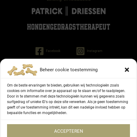
Facebook
Instagram
Beheer cookie toestemming
Patrick Driessen
Tinley gedragstherapeut voor honden
Om de beste ervaringen te bieden, gebruiken wij technologieën zoals
Regiment Pontonniers 47
cookies om informatie over je apparaat op te slaan en/of te raadplegen.
6822 NG Arnhem
Door in te stemmen met deze technologieën kunnen wij gegevens zoals
surfgedrag of unieke ID's op deze site verwerken. Als je geen toestemming
geeft of uw toestemming intrekt, kan dit een nadelige invloed hebben op
06 - 27336416
bepaalde functies en mogelijkheden.
KVK-nummer 87166577
ACCEPTEREN