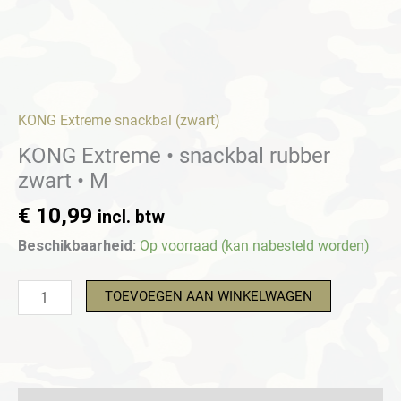
KONG Extreme snackbal (zwart)
KONG Extreme • snackbal rubber
zwart • M
€
10,99
incl. btw
Beschikbaarheid:
Op voorraad (kan nabesteld worden)
KONG
TOEVOEGEN AAN WINKELWAGEN
Extreme
•
snackbal
rubber