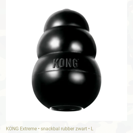
KONG Extreme • snackbal rubber zwart • L