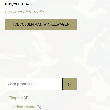
€
12,29
incl. btw
eerst meer informatie …
TOEVOEGEN AAN WINKELWAGEN
Z
o
e
4
Flirtpole
4
p
k
3
Hondentraining
3
r