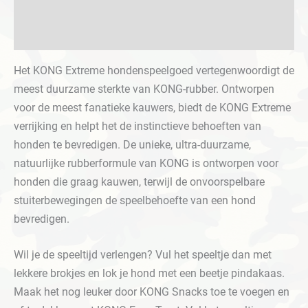
Beschrijving
zwart
•
Aanvullende informatie
M
aantal
Het KONG Extreme hondenspeelgoed vertegenwoordigt de
meest duurzame sterkte van KONG-rubber. Ontworpen
voor de meest fanatieke kauwers, biedt de KONG Extreme
verrijking en helpt het de instinctieve behoeften van
honden te bevredigen. De unieke, ultra-duurzame,
natuurlijke rubberformule van KONG is ontworpen voor
honden die graag kauwen, terwijl de onvoorspelbare
stuiterbewegingen de speelbehoefte van een hond
bevredigen.
Wil je de speeltijd verlengen? Vul het speeltje dan met
lekkere brokjes en lok je hond met een beetje pindakaas.
Maak het nog leuker door KONG Snacks toe te voegen en