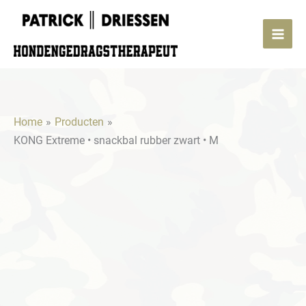
Ga
•
naar
snackbal
de
rubber
inhoud
zwart
•
M
Home
Producten
aantal
KONG Extreme • snackbal rubber zwart • M