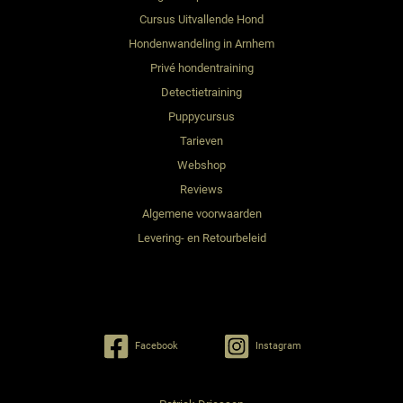
t
n
Cursus Uitvallende Hond
e
Hondenwandeling in Arnhem
n
Privé hondentraining
Detectietraining
Puppycursus
Tarieven
Webshop
Reviews
Algemene voorwaarden
Levering- en Retourbeleid
Facebook
Instagram