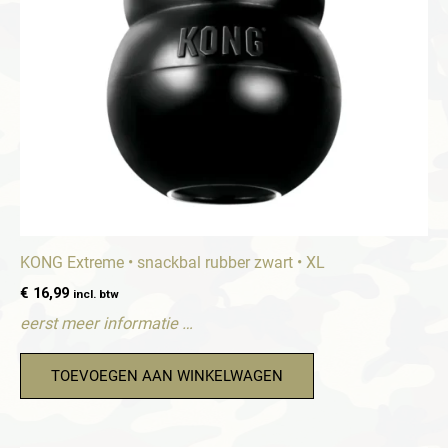
KONG Extreme • snackbal rubber zwart • XL
€
16,99
incl. btw
eerst meer informatie …
TOEVOEGEN AAN WINKELWAGEN