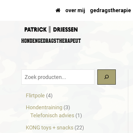
Ga
over mij
gedragstherapie
naar
de
inhoud
Z
o
4
Flirtpole
4
e
p
k
3
Hondentraining
3
r
p
1
Telefonisch advies
1
e
o
r
p
d
2
KONG toys + snacks
22
n
o
r