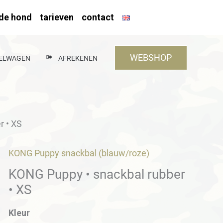
nde hond
tarieven
contact
WEBSHOP
ELWAGEN
AFREKENEN
r • XS
KONG Puppy snackbal (blauw/roze)
KONG Puppy • snackbal rubber
• XS
Kleur