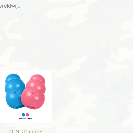
ereldwijd
KONG Puppy •