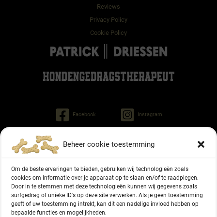
Reviews
Privacy Policy
Cookie Policy
Facebook
Instagram
Beheer cookie toestemming
Patrick Driessen
Tinley dog behaviorist
Om de beste ervaringen te bieden, gebruiken wij technologieën zoals
Regiment Pontonniers 47
cookies om informatie over je apparaat op te slaan en/of te raadplegen.
6822 NG Arnhem (NL)
Door in te stemmen met deze technologieën kunnen wij gegevens zoals
surfgedrag of unieke ID's op deze site verwerken. Als je geen toestemming
geeft of uw toestemming intrekt, kan dit een nadelige invloed hebben op
+31 6 27336416
bepaalde functies en mogelijkheden.